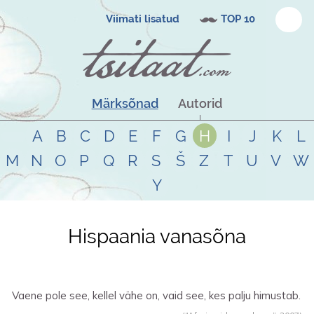
Viimati lisatud
TOP 10
Märksõnad
Autorid
A
B
C
D
E
F
G
H
I
J
K
L
M
N
O
P
Q
R
S
Š
Z
T
U
V
W
Y
Hispaania vanasõna
Vaene pole see, kellel vähe on, vaid see, kes palju himustab.