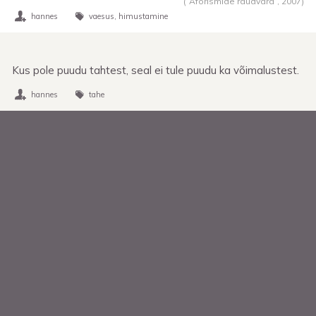
(“Aforismide raudvara”,
2007
)
hannes
vaesus
himustamine
Kus pole puudu tahtest, seal ei tule puudu ka võimalustest.
hannes
tahe