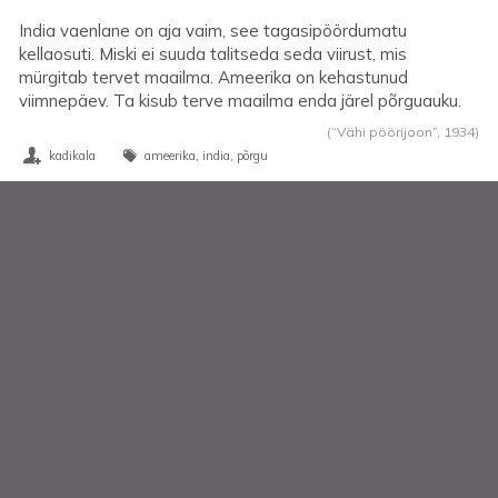
India vaenlane on aja vaim, see tagasipöördumatu
kellaosuti. Miski ei suuda talitseda seda viirust, mis
mürgitab tervet maailma. Ameerika on kehastunud
viimnepäev. Ta kisub terve maailma enda järel põrguauku.
(“Vähi pöörijoon”,
1934
)
kadikala
ameerika
india
põrgu