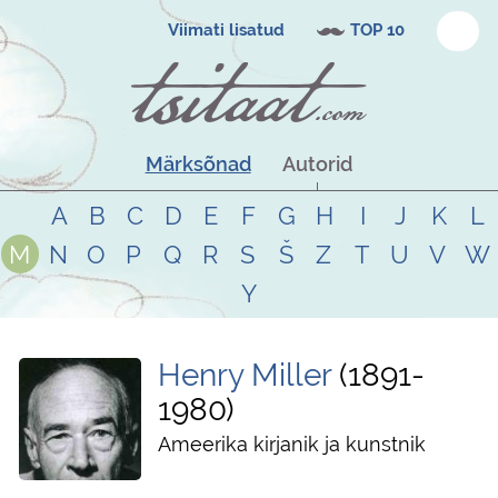
Viimati lisatud
TOP 10
Märksõnad
Autorid
A
B
C
D
E
F
G
H
I
J
K
L
M
N
O
P
Q
R
S
Š
Z
T
U
V
W
Y
Henry Miller
1891
-
1980
Ameerika kirjanik ja kunstnik