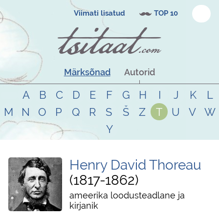
Viimati lisatud
TOP 10
Märksõnad
Autorid
A
B
C
D
E
F
G
H
I
J
K
L
M
N
O
P
Q
R
S
Š
Z
T
U
V
W
Y
Henry David Thoreau
1817
-
1862
ameerika loodusteadlane ja
kirjanik