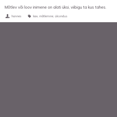
Mõtlev või loov inimene on alati üksi, viibigu ta kus tahes.
hannes
loov
mõtlemine
üksindus