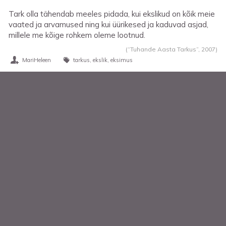
Tark olla tähendab meeles pidada, kui ekslikud on kõik meie
vaated ja arvamused ning kui üürikesed ja kaduvad asjad,
millele me kõige rohkem oleme lootnud.
(“Tuhande Aasta Tarkus”,
2007
)
MariHeleen
tarkus
ekslik
eksimus