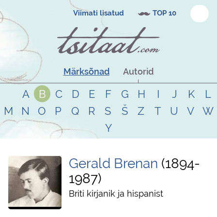
Viimati lisatud
TOP 10
Märksõnad
Autorid
A
B
C
D
E
F
G
H
I
J
K
L
M
N
O
P
Q
R
S
Š
Z
T
U
V
W
Y
Gerald Brenan
1894
-
1987
Briti kirjanik ja hispanist