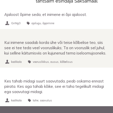
tähtsaim esindaja Saksamaal
Ajaloost õpime seda, et inimene ei õpi ajaloost.
GriNg0
ajalugu
õppimine
Kui inimene saadab korda ühe või teise kõlbelise teo, siis
see ei tee teda veel vooruslikuks; Ta on vooruslik sel juhul,
kui selline käitumisviis on kujunenud tema iseloomujooneks.
kadikala
vooruslikkus
ausus
kõlbelisus
Kes tahab midagi suurt saavutada, peab oskama ennast
piirata. Kes aga tahab kõike, see ei taha tegelikult midagi
ega saavutagi midagi.
kadikala
tahe
saavutus