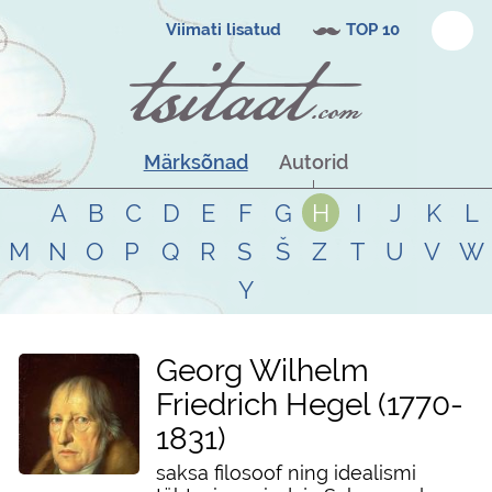
Viimati lisatud
TOP 10
Märksõnad
Autorid
A
B
C
D
E
F
G
H
I
J
K
L
M
N
O
P
Q
R
S
Š
Z
T
U
V
W
Y
Georg Wilhelm
Friedrich Hegel
1770
-
1831
saksa filosoof ning idealismi