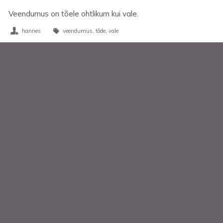
Veendumus on tõele ohtlikum kui vale.
hannes
veendumus
tõde
vale