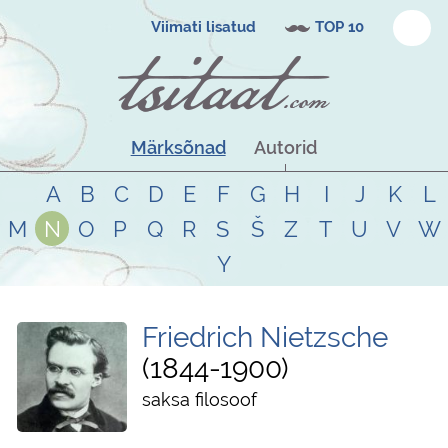
Viimati lisatud
TOP 10
Märksõnad
Autorid
A
B
C
D
E
F
G
H
I
J
K
L
M
N
O
P
Q
R
S
Š
Z
T
U
V
W
Y
Friedrich Nietzsche
1844
-
1900
saksa filosoof