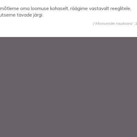
mõtleme oma loomuse kohaselt, räägime vastavalt reeglitele,
utseme tavade järgi.
(“Aforismide raudvara”,