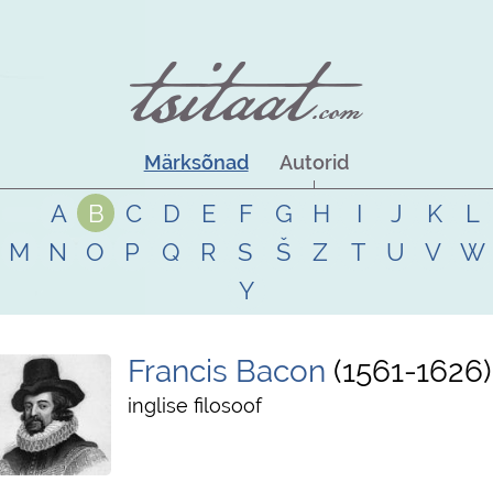
Märksõnad
Autorid
A
B
C
D
E
F
G
H
I
J
K
L
M
N
O
P
Q
R
S
Š
Z
T
U
V
W
Y
Francis Bacon
1561
-
1626
inglise filosoof