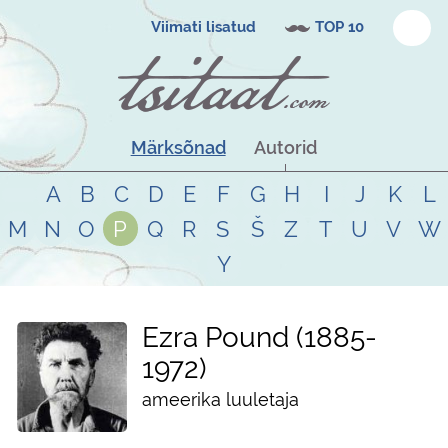
Viimati lisatud
TOP 10
Märksõnad
Autorid
A
B
C
D
E
F
G
H
I
J
K
L
M
N
O
P
Q
R
S
Š
Z
T
U
V
W
Y
Ezra Pound
1885
-
1972
ameerika luuletaja