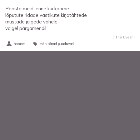
Päästa meid, enne kui kaome
lõputute ridade vastikute kirjatähtede
mustade jälgede vahele
valgel pärgamendil.
(“The Eyes”)
hannes
Märksõnad puuduvad