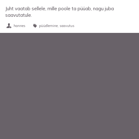
Juht vaatab sellele, mille poole ta püüab, nagu juba
saavutatule.
hannes
püüdlemine
saavutus