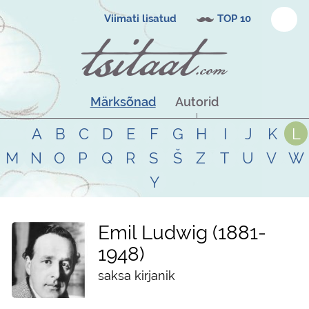
Viimati lisatud
TOP 10
Märksõnad
Autorid
A
B
C
D
E
F
G
H
I
J
K
L
M
N
O
P
Q
R
S
Š
Z
T
U
V
W
Y
Emil Ludwig
1881
-
1948
saksa kirjanik