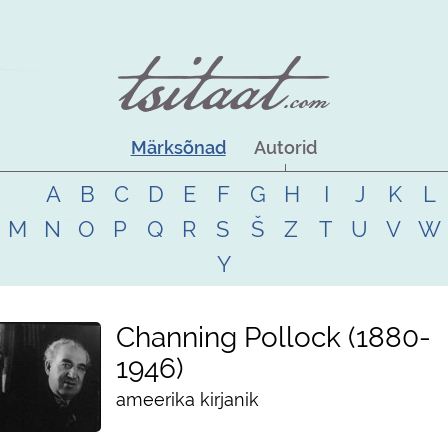
Märksõnad
Autorid
A
B
C
D
E
F
G
H
I
J
K
L
M
N
O
P
Q
R
S
Š
Z
T
U
V
W
Y
Channing Pollock
1880
-
1946
ameerika kirjanik