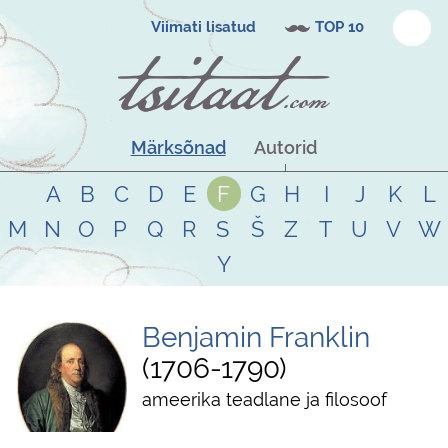
Viimati lisatud
TOP 10
Märksõnad
Autorid
A
B
C
D
E
F
G
H
I
J
K
L
M
N
O
P
Q
R
S
Š
Z
T
U
V
W
Y
Benjamin Franklin
1706
-
1790
ameerika teadlane ja filosoof