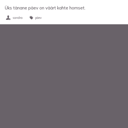
Üks tänane päev on väärt kahte homset.
sandra
päev