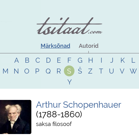
Märksõnad
Autorid
A
B
C
D
E
F
G
H
I
J
K
L
M
N
O
P
Q
R
S
Š
Z
T
U
V
W
Y
Arthur Schopenhauer
1788
-
1860
saksa filosoof