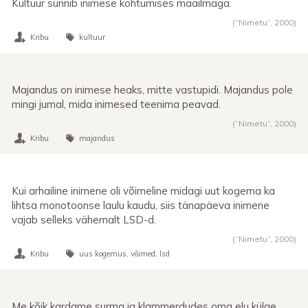
Kultuur sünnib inimese kohtumises maailmaga.
(“Nimetu”,
2000
)
Kribu
kultuur
Majandus on inimese heaks, mitte vastupidi. Majandus pole
mingi jumal, mida inimesed teenima peavad.
(“Nimetu”,
2000
)
Kribu
majandus
Kui arhailine inimene oli võimeline midagi uut kogema ka
lihtsa monotoonse laulu kaudu, siis tänapäeva inimene
vajab selleks vähemalt LSD-d.
(“Nimetu”,
2000
)
Kribu
uus kogemus
võimed
lsd
Me kõik kardame surma ja klammerdudes oma elu külge,