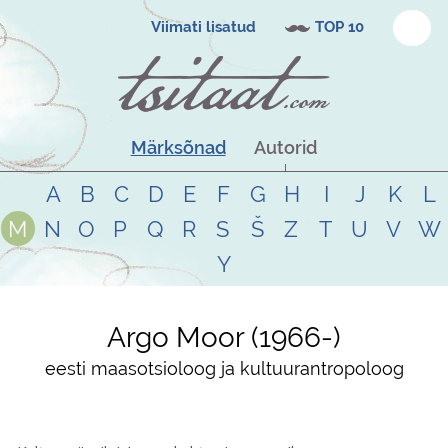
Viimati lisatud
TOP 10
Märksõnad
Autorid
A
B
C
D
E
F
G
H
I
J
K
L
M
N
O
P
Q
R
S
Š
Z
T
U
V
W
Y
Argo Moor
1966
-
eesti maasotsioloog ja kultuurantropoloog