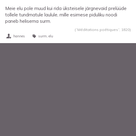
Meie elu pole muud kui rida üksteisele järgnevaid prelüüde
tollele tundmatule laulule, mille esimese piduliku noodi
paneb helisema surm.
(“Méditations poétiques”,
1820
)
hannes
surm
elu