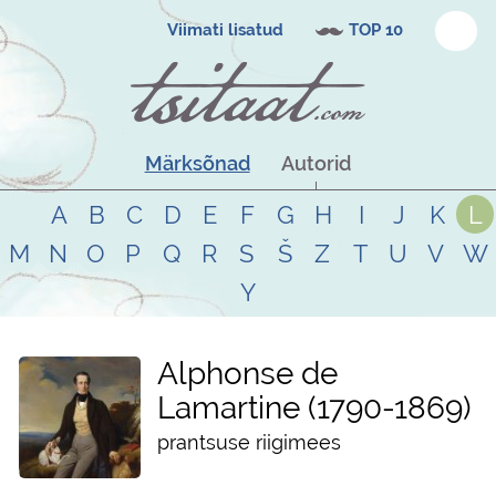
Viimati lisatud
TOP 10
Märksõnad
Autorid
A
B
C
D
E
F
G
H
I
J
K
L
M
N
O
P
Q
R
S
Š
Z
T
U
V
W
Y
Alphonse de
Lamartine
1790
-
1869
prantsuse riigimees