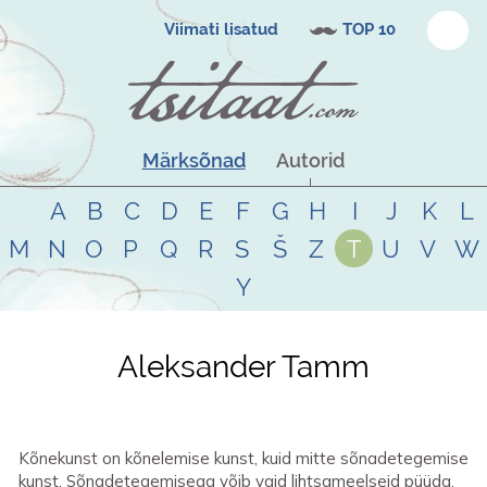
Viimati lisatud
TOP 10
Märksõnad
Autorid
A
B
C
D
E
F
G
H
I
J
K
L
M
N
O
P
Q
R
S
Š
Z
T
U
V
W
Y
Aleksander Tamm
Kõnekunst on kõnelemise kunst, kuid mitte sõnadetegemise
kunst. Sõnadetegemisega võib vaid lihtsameelseid püüda.