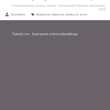
(“Portreed minus ja minu ümber” (tsitaat pärit V.Panso raamatust),
1975
)
tammet6ru
kõnelemine
rääkimine
kõnekunst
kunst
Tsitaat.com - Eesti parim online tsitaadikogu