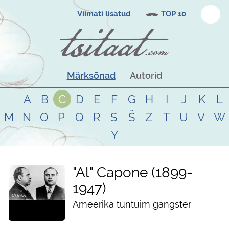
Viimati lisatud
TOP 10
Märksõnad
Autorid
A
B
C
D
E
F
G
H
I
J
K
L
M
N
O
P
Q
R
S
Š
Z
T
U
V
W
Y
"Al" Capone
1899
-
1947
Ameerika tuntuim gangster