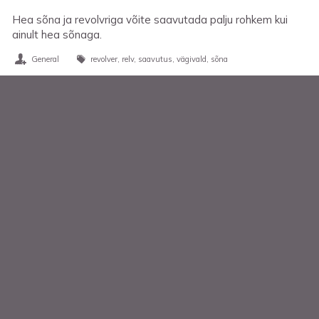
Hea sõna ja revolvriga võite saavutada palju rohkem kui
ainult hea sõnaga.
General
revolver
relv
saavutus
vägivald
sõna