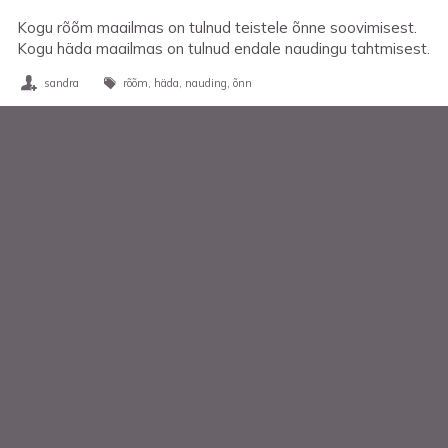
Kogu rõõm maailmas on tulnud teistele õnne soovimisest.
Kogu häda maailmas on tulnud endale naudingu tahtmisest.
sandra
rõõm
häda
nauding
õnn