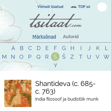
Viimati lisatud
TOP 10
Märksõnad
Autorid
A
B
C
D
E
F
G
H
I
J
K
L
M
N
O
P
Q
R
S
Š
Z
T
U
V
W
Y
Shantideva
c. 685
-
c. 763
India filosoof ja budistlik munk